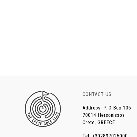
CONTACT US
Address
:
P. O Box 106
70014 Hersonissos
Crete, GREECE
Tel
:
+302897026000